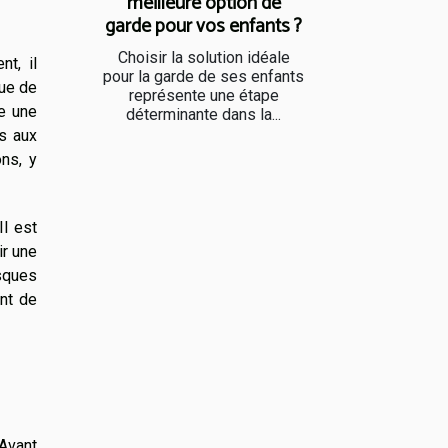
meilleure option de
garde pour vos enfants ?
Choisir la solution idéale
t, il
pour la garde de ses enfants
que de
représente une étape
re une
déterminante dans la...
és aux
ns, y
Il est
ir une
isques
ent de
 Avant