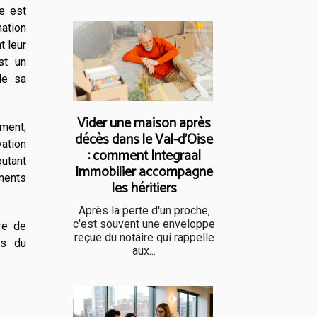
pe est
nation
t leur
st un
de sa
Vider une maison après
ement,
décès dans le Val-d'Oise
vation
: comment Integraal
outant
Immobilier accompagne
ments
les héritiers
Après la perte d'un proche,
c'est souvent une enveloppe
re de
reçue du notaire qui rappelle
es du
aux...