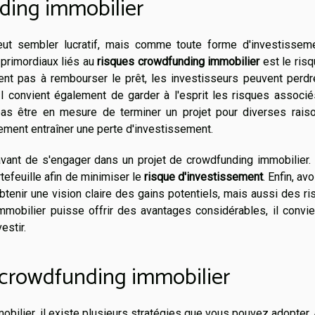
ding immobilier
eut sembler lucratif, mais comme toute forme d'investissemen
primordiaux liés au
risques crowdfunding immobilier
est le ris
ient pas à rembourser le prêt, les investisseurs peuvent perd
 Il convient également de garder à l'esprit les risques associ
pas être en mesure de terminer un projet pour diverses raiso
ement entraîner une perte d'investissement.
ant de s'engager dans un projet de crowdfunding immobilier. 
efeuille afin de minimiser le
risque d'investissement
. Enfin, avo
tenir une vision claire des gains potentiels, mais aussi des r
mmobilier puisse offrir des avantages considérables, il convi
estir.
n crowdfunding immobilier
obilier, il existe plusieurs stratégies que vous pouvez adopter.