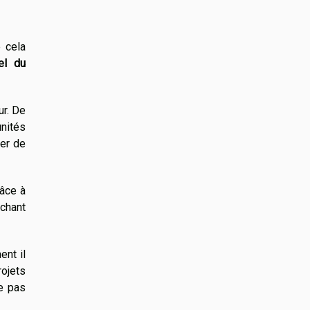
 cela
el du
r. De
nités
rer de
râce à
rchant
ent il
rojets
ne pas